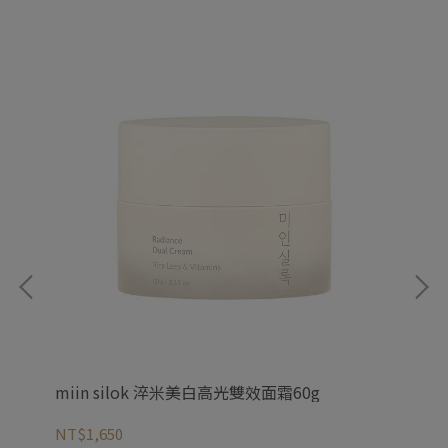
miin silok 淬米美白高光雙效面霜60g
Nu
NT$1,650
NT