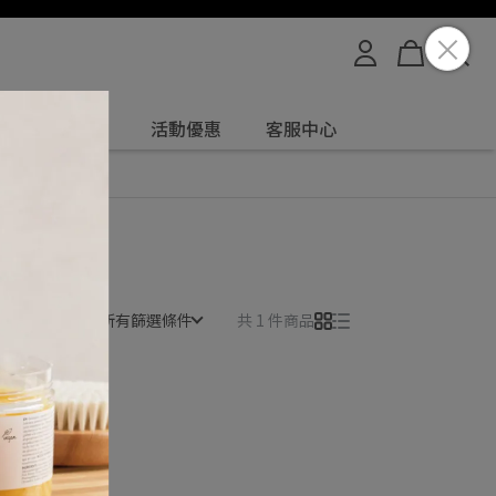
媽咪寶貝專用
活動優惠
客服中心
所有篩選條件
共 1 件商品