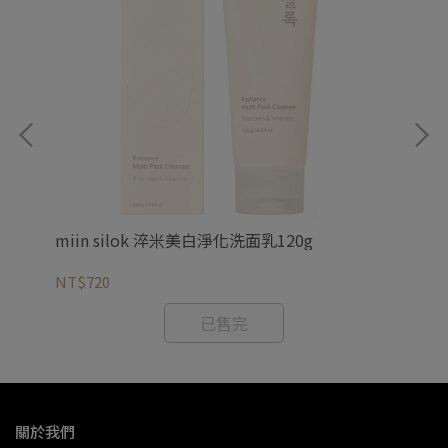
miin silok 淬米美白淨化洗面乳120g
mi
NT$720
NT
已售完
關於我們