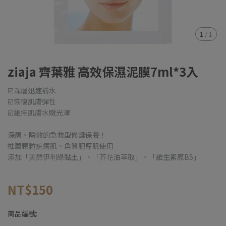
1
/
1
ziaja 齊葉雅 高效保濕泥膜7ml*3入
☑️深層迅速補水
☑️恢復肌膚彈性
☑️維持肌膚水嫩光澤
深層、瞬效的急救型修護保養！
推薦顆粒疙瘩肌、角質肥厚肌使用
添加「天然伊利綠黏土」、「芥花油萃取」、「維生素原B5」
NT$150
商品編號: