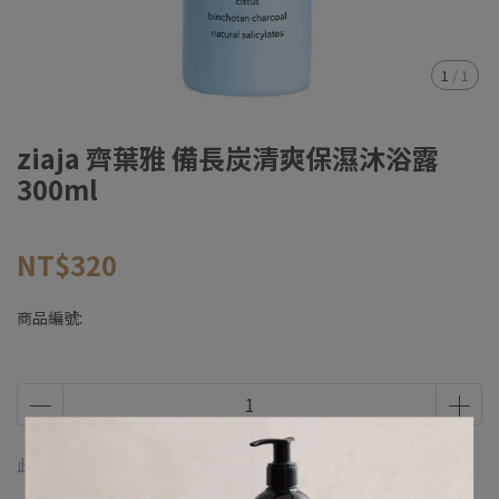
1
/
1
ziaja 齊葉雅 備長炭清爽保濕沐浴露
300ml
NT$320
商品編號:
此商品 「 最高 」可以折抵紅利
0
點 (約等於
NT$0
)