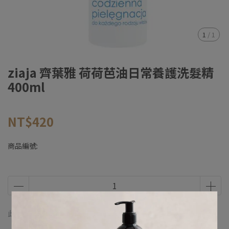
1
/
1
ziaja 齊葉雅 荷荷芭油日常養護洗髮精
400ml
NT$420
商品編號:
此商品 「 最高 」可以折抵紅利
0
點 (約等於
NT$0
)