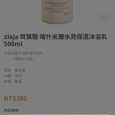
1
/
1
ziaja 齊葉雅 喀什米爾水亮保濕沐浴乳
500ml
淡雅清香平滑柔膚沐浴乳
——「彈嫩水光感」
前調：甜依蘭
中調：雪松
後調：麝香
NT$380
商品編號: