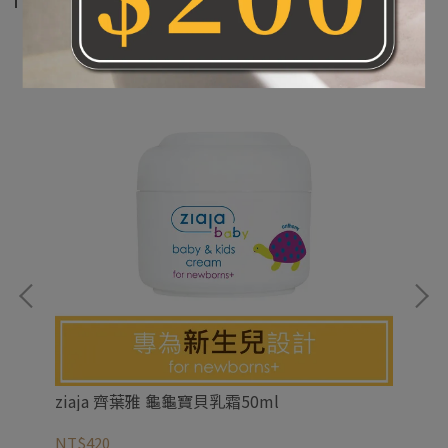
ziaja 齊葉雅 龜龜寶貝乳霜50ml
zi
NT$420
NT