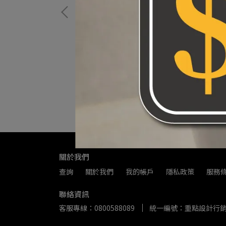
l
miin silok 淬米美白雙管高光安瓶精華50
NT$1,750
已售完
關於我們
查詢
關於我們
我的帳戶
隱私政策
服務
聯絡資訊
客服專線：0800588089
統一編號：重點設計行銷有限