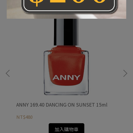
ANNY 169.40 DANCING ON SUNSET 15ml
AN
NT$480
NT
加入購物車