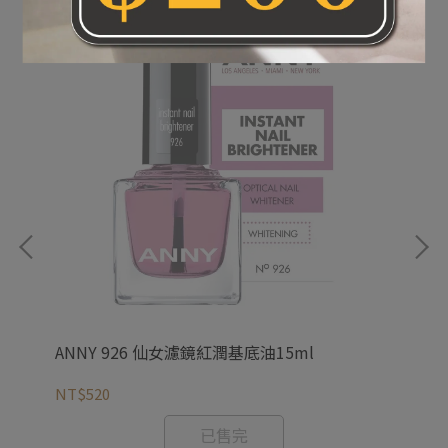
ANNY 926 仙女濾鏡紅潤基底油15ml
AN
NT$520
NT
已售完