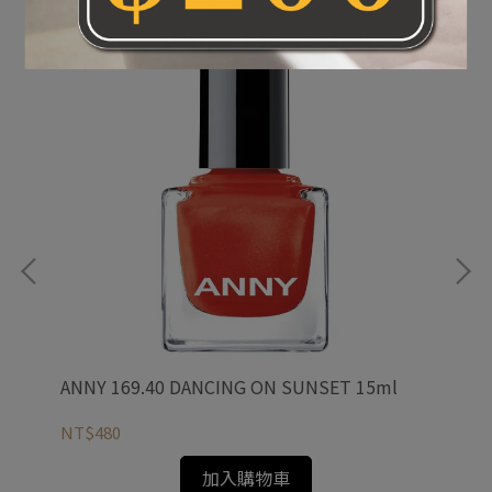
ANNY 169.40 DANCING ON SUNSET 15ml
AN
NT$480
NT
加入購物車