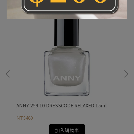
ANNY 259.10 DRESSCODE RELAXED 15ml
AN
NT$480
NT
加入購物車